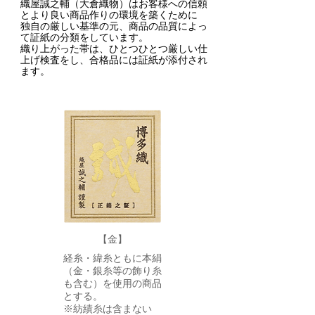
織屋誠之輔（大倉織物）はお客様への信頼
とより良い商品作りの環境を築くために
独自の厳しい基準の元、商品の品質によっ
て証紙の分類をしています。
織り上がった帯は、ひとつひとつ厳しい仕
上げ検査をし、合格品には証紙が添付され
ます。
【金】
経糸・緯糸ともに本絹
（金・銀糸等の飾り糸
も含む）を使用の商品
とする。
※紡績糸は含まない